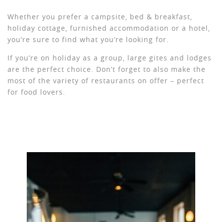
Whether you prefer a campsite, bed & breakfast,
holiday cottage, furnished accommodation or a hotel,
you’re sure to find what you’re looking for.
If you’re on holiday as a group, large gites and lodges
are the perfect choice. Don’t forget to also make the
most of the variety of restaurants on offer – perfect
for food lovers.