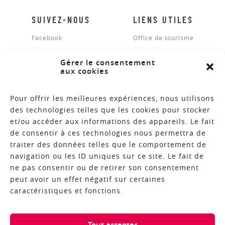
SUIVEZ-NOUS
LIENS UTILES
Facebook
Office de tourisme
Mentions légales
Gérer le consentement
aux cookies
Plan du site
Contact
Pour offrir les meilleures expériences, nous utilisons
des technologies telles que les cookies pour stocker
et/ou accéder aux informations des appareils. Le fait
de consentir à ces technologies nous permettra de
BROCHURES
traiter des données telles que le comportement de
navigation ou les ID uniques sur ce site. Le fait de
NEWSLETTER
ne pas consentir ou de retirer son consentement
peut avoir un effet négatif sur certaines
caractéristiques et fonctions.
COPYRIGHT © 2018 - RÉALISATION ALTIMAX
Tout accepter