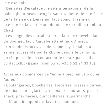
Pae exemple :
- Des sites d'escalade : le site international de la
Balme (haut niveau exigé), Saint-Didier et le site école
de la falaise de Lierre au Haut-Somont (Yenne).
- Le site de la via ferrata du Roc de Cornillon ( Col du
Chat)
- Les baignades aux alentours : lacs de Chevelu, lac
du Bourget, lac d'Aiguebelette et lac d'Annecy.
- Un stade d'eaux vives de canoë-kayak slalom à
Yenne, accessible par le Rhône depuis le camping
(accès possible en contactant le CLBCK par mail à
contact.clbck@gmail.com ou au +33 6 52 91 33 13)
Accès aux commerces de Yenne à pied, en vélo ou en
fauteuil
- Boulangeries, boucheries, épiceries, presse - bureau
de tabac, bars, glacier artisanal, restaurants, pizzeria,
snack, pharmacies, quincailleries, supermarché,
coiffeurs, bouquiniste, laveries, banques...